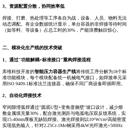
3、资源配置分散，协同效率低
焊接、打磨、热处理等工序各自为战，设备、人员、物料无法
动态调配。有企业数据统计显示，单台容器的非焊接等待时间
（如等料、等设备）占总工时的30%，产能浪费触目惊心。
二、模块化生产线的技术突破
1、通过"功能解耦+标准接口"重构焊接流程
库维科技开发的
智能压力容器生产线
将传统工序分解为18个标
准功能模块，每个模块配备统一机械电气接口，如焊接单元采
用ISO 9409-1标准法兰连接器，确保不同厂商设备即插即用。
2、自动化焊接技术
窄间隙埋弧焊通过"圆底U型+变角度侧壁"坡口设计，减少熔
敷金属填充量30%，配合激光测距与电弧电压双反馈系统，实
现15-40mm厚板无缺陷焊接。激光焊接则以10⁶W/cm²高能密度
实现低热输入，针对2.25Cr-1Mo钢采用4kW光纤激光+500Hz