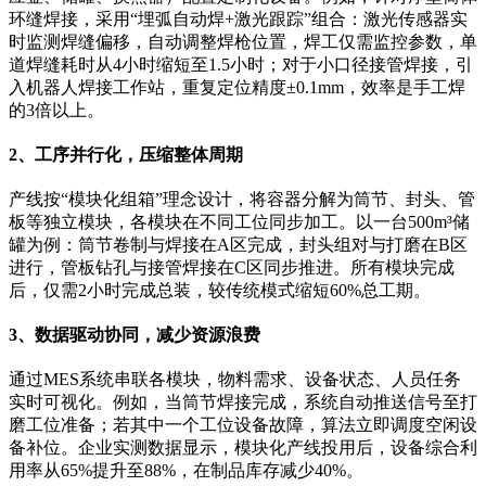
环缝焊接，采用“埋弧自动焊+激光跟踪”组合：激光传感器实
时监测焊缝偏移，自动调整焊枪位置，焊工仅需监控参数，单
道焊缝耗时从4小时缩短至1.5小时；对于小口径接管焊接，引
入机器人焊接工作站，重复定位精度±0.1mm，效率是手工焊
的3倍以上。
2、工序并行化，压缩整体周期
产线按“模块化组箱”理念设计，将容器分解为筒节、封头、管
板等独立模块，各模块在不同工位同步加工。以一台500m³储
罐为例：筒节卷制与焊接在A区完成，封头组对与打磨在B区
进行，管板钻孔与接管焊接在C区同步推进。所有模块完成
后，仅需2小时完成总装，较传统模式缩短60%总工期。
3、数据驱动协同，减少资源浪费
通过MES系统串联各模块，物料需求、设备状态、人员任务
实时可视化。例如，当筒节焊接完成，系统自动推送信号至打
磨工位准备；若其中一个工位设备故障，算法立即调度空闲设
备补位。企业实测数据显示，模块化产线投用后，设备综合利
用率从65%提升至88%，在制品库存减少40%。